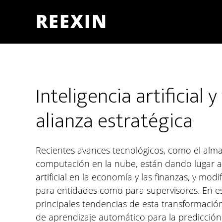
Skip
Skip
Skip
REEXIN
to
to
to
main
primary
footer
content
sidebar
Inteligencia artificial 
alianza estratégica
Recientes avances tecnológicos, como el alm
computación en la nube, están dando lugar a 
artificial en la economía y las finanzas, y m
para entidades como para supervisores. En e
principales tendencias de esta transformació
de aprendizaje automático para la predicción