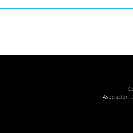
Footer
C
Asociación E