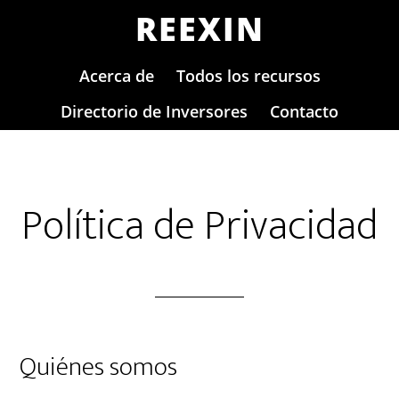
Skip
Skip
REEXIN
to
to
main
footer
Acerca de
Todos los recursos
content
Directorio de Inversores
Contacto
Política de Privacidad
Quiénes somos