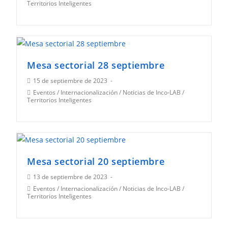
la
Territorios Inteligentes
de
entrada:
la
entrada:
Mesa sectorial 28 septiembre
Publicación
15 de septiembre de 2023
de
Categoría
Eventos
/
Internacionalización
/
Noticias de Inco-LAB
/
la
Territorios Inteligentes
de
entrada:
la
entrada:
Mesa sectorial 20 septiembre
Publicación
13 de septiembre de 2023
de
Categoría
Eventos
/
Internacionalización
/
Noticias de Inco-LAB
/
la
Territorios Inteligentes
de
entrada:
la
entrada: