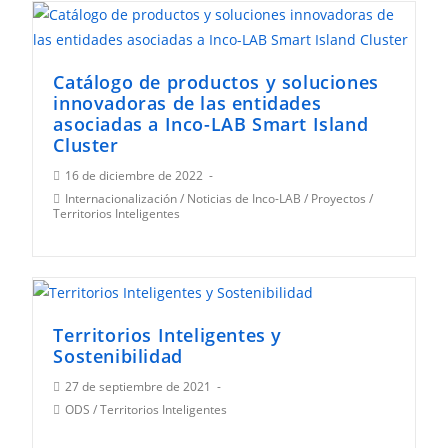
Catálogo de productos y soluciones
innovadoras de las entidades
asociadas a Inco-LAB Smart Island
Cluster
Publicación
16 de diciembre de 2022
de
Categoría
Internacionalización
/
Noticias de Inco-LAB
/
Proyectos
/
la
Territorios Inteligentes
de
entrada:
la
entrada:
Territorios Inteligentes y
Sostenibilidad
Publicación
27 de septiembre de 2021
de
Categoría
ODS
/
Territorios Inteligentes
la
de
entrada:
la