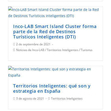
entrada:
Inco-LAB Smart Island Cluster forma
parte de la Red de Destinos
Turísticos Inteligentes (DTI)
Publicación
2 de septiembre de 2021
de
Categoría
Noticias de Inco-LAB
/
Territorios Inteligentes
/
Turismo
la
de
entrada:
la
entrada:
Territorios Inteligentes: qué son y
estrategia en España
Publicación
Categoría
3 de agosto de 2021
Territorios Inteligentes
de
de
la
la