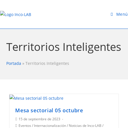
Saltar
al
Menú
contenido
Territorios Inteligentes
Portada
»
Territorios Inteligentes
Mesa sectorial 05 octubre
Publicación
15 de septiembre de 2023
de
Categoría
Eventos
/
Internacionalización
/
Noticias de Inco-LAB
/