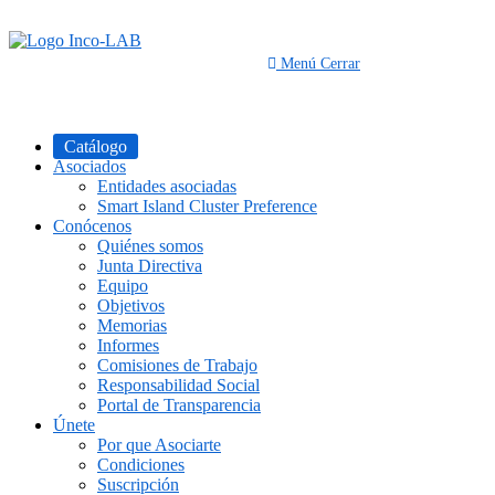
Saltar
al
contenido
Menú
Cerrar
Catálogo
Asociados
Entidades asociadas
Smart Island Cluster Preference
Conócenos
Quiénes somos
Junta Directiva
Equipo
Objetivos
Memorias
Informes
Comisiones de Trabajo
Responsabilidad Social
Portal de Transparencia
Únete
Por que Asociarte
Condiciones
Suscripción