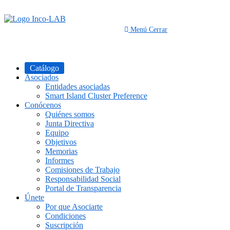
Saltar
al
contenido
Menú
Cerrar
Catálogo
Asociados
Entidades asociadas
Smart Island Cluster Preference
Conócenos
Quiénes somos
Junta Directiva
Equipo
Objetivos
Memorias
Informes
Comisiones de Trabajo
Responsabilidad Social
Portal de Transparencia
Únete
Por que Asociarte
Condiciones
Suscripción